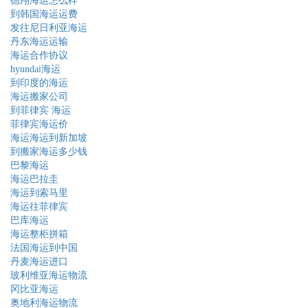
德翔海运怎么样
到韩国海运运费
发往尼日利亚海运
丹东海运运输
海运合作协议
hyundai海运
到印度的海运
海运搬家公司
到菲律宾 海运
菲律宾海运价
海运海运到新加坡
到搬家海运多少钱
巴黎海运
海运巴拉圭
海运到索马里
海运往菲律宾
巴库海运
海运整柜拼箱
法国海运到中国
丹麦海运进口
玻利维亚海运物流
冈比亚海运
奥地利海运物流