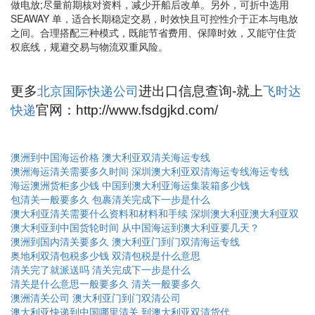
做电放;尽量前期核对资料，减少开船后改单。另外，可折中选用
SEAWAY 单，适合长期稳定交易，时效快且可控性介于正本与电放
之间。合理搭配三种模式，既能节省费用、保障时效，又能守住货
权底线，规避交易与物流双重风险。
更多
进出口信息查询-就上
北京国际快递公司
飞时达
官网：http://www.fsdgjkd.com/
快递
澳洲到中国海运价格 澳大利亚双清关海运专线
澳洲海运清关需要多久时间 深圳澳大利亚双清海运专线海运专线
海运澳洲货柜多少钱 中国到澳大利亚海运集装箱多少钱
包清关一般要多久 包裹清关完成下一步是什么
澳大利亚清关需要什么资料和材料和手续 深圳澳大利亚澳大利亚双
澳大利亚到中国货轮时间 从中国海运到澳大利亚要几天？
澳洲到国内清关要多久 澳大利亚门到门双清海运专线
奥地利双清包税多少钱 双清包税是什么意思
清关完了就派送吗 清关完成下一步是什么
清关是什么意思一般要多久 清关一般要多久
澳洲清关公司 澳大利亚门到门双清公司
澳大利亚快递到中国哪里清关 到澳大利亚双清货代