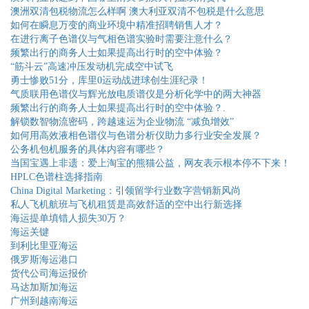
澳洲双清包税物流怎么样啊 澳大利亚双清不包税是什么意思
如何在瞬息万变的商业环境中精准招聘销售人才？
在进行离子色谱仪与气相色谱实验时需要注意什么？
频繁出行的商务人士如果提高出行时的空中体验？
“筋斗云”高速冲压发动机完成空中试飞
勇士惨败51分，库里0运动战进球创生涯纪录！
气质联用色谱仪与辉光放电质谱仪是分析化学中的两大神器
频繁出行的商务人士如果提高出行时的空中体验？.
解锁数智物流密码，跨越速运为企业物流 “减负增效”
如何用高效液相色谱仪与色谱分析仪助力多行业安全发展？
公务机包机服务的具体内容有哪些？
当国宝遇上非遗：爱上淘宝的熊猫公益，网友表示根本停不下来！
HPLC色谱柱选择指南
China Digital Marketing：引领留学行业数字营销新风尚
私人飞机航班与飞机租赁是高效舒适的空中出行新选择
海运提单填错人损失30万？
海运关键
到利比里亚海运
俄罗斯海运港口
货代公司海运报价
马达加斯加海运
广州到越南海运