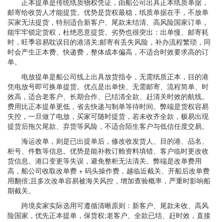
正本提单是传统纸质物权凭证，由船公司出具正本纸质单据，
邮寄给收货人才能提货。优势是货权最稳，纸质单据在手，不放单
买家无法提货，特别适合新客户、尾款未结清、高风险国家订单，
能牢牢锁定货权，杜绝恶意提货。劣势也很突出：出单慢、邮寄耗
时，旺季容易耽误目的港清关;邮寄有丢失风险，补办流程繁琐，同
时会产生正本费、快递费，整体成本偏高，不适合时效要求高的订
单。
电放提单是船公司线上出具放货指令，无需纸质正本，目的港
凭电放号即可换单提货。优点是出单快、无需邮寄、流程简单、时
效高，适合老客户、长期合作、已结清全款、赶清关时效的航线。
费用比正本提单更低，省去快递与制单等待时间。弊端是货权容易
失控，一旦做了电放，买家可随时提货，若未收齐全款，极易出现
提货后拖欠尾款、弃货等风险，不适合陌生客户与低信任度交易。
海运改单，则是已出提单后，修改收发货人、目的港、品名、
柜号、件数等信息。优势是能补救订舱资料填错、客户临时更改收
货信息、港口变更等失误，避免整柜无法清关。弊端是改单费用
高，船公司收取改单费 + 码头操作费，越临近截关、开船后改单费
用翻倍;且多次改单容易被海关风控，增加查验概率，严重时影响船
期截关。
跨境卖家实际选用可遵循清晰原则：新客户、尾款未收、高风
险国家，优先正本提单，保货权;老客户、全款已结、赶时效，直接