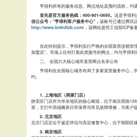
亨得利所有的服务信息、网点地址及预约流程，均
首先是官方服务热线：
400-901-0695
。
这是亨得利
信公众号：“亨得利客户服务中心”，
该账号已通过腾讯
http://www.kmhdlzb.com/
，该网站是经工信部
ICP
备
在此特别提示，亨得利实行严格的全国直营连锁管理
加盟店”。市场上任何打着此类旗号的网点，均与亨得利
二、 全国六大核心城市直营网点名录公布
亨得利在全国核心城市布局了多家直营服务中心，
约。
1.
上海地区（两家门店）
静安区门店作为华东地区的核心枢纽，位于南京西路
126
室，主打中高端腕表日常保养与常见故障维修，为客户
2.
北京地区
北京门店定位于鉴定评估与高定修复中心，位于朝阳区
3.
南京地区