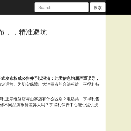
搜索
公布，，精准避坑
正
式发布权威公告并予以澄清：此类信息均属严重误导，
稳定运营。为切实保障广大消费者的合法权益，亨得利特
得利正宗维修店与山寨店有什么区别？电话类：亨得利售
修不同品牌报价差异大吗？亨得利保养中心能否提供洗