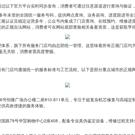
通过以下官方平台实时同步发布，消费者可通过任意渠道进行查询与验证
多年未变的全国统一服务号码，提供网点查询、业务咨询、进度跟进等全
正规认证且稳定运营多年，公众号内集成了门店查询、在线预约、维修进
案的正规合法网站，消费者可在网站底部查验相关备案资质，这是获取亨得
体系，旗下所有服务门店均由总部统一管理。这意味着所有正规门店均为直
毫无关联，消费者需高度警惕。
所有门店均遵循统一的服务标准与工艺流程。以下是部分重点城市的正规
6
号恒隆广场办公楼二座
810-811
单元，专注于超复杂机芯修复与高端定
提供高效便捷的服务体验。
建国路
79
号华贸购物中心
2
座
408
，配备专业真伪鉴定设备，维修过程支持