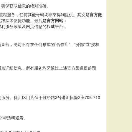
，确保获取信息的绝对准确。
流程服务，任何其他号码均非亨得利提供。其次是
官方微
度跟踪等便捷功能。最后是
官方网站：
利服务政策及网点信息的权威平台 。
营，绝对不存在任何形式的“合作店”、“分部”或“授权
网点详细信息，所有服务均需通过上述官方渠道提前预
制服务。徐汇区门店位于虹桥路
3
号港汇恒隆
2
座
709-710
全程透明观看。