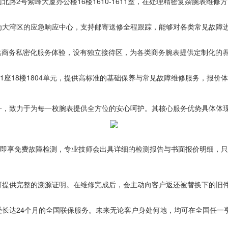
山北路
2
号紫峰大厦办公楼
16
楼
1610-1611
室，在处理精密复杂腕表维修方
为大湾区的应急响应中心，支持邮寄送修全程跟踪，能够对各类常见故障
供商务私密化服务体验，设有独立接待区，为各类商务腕表提供定制化的
1
座
18
楼
1804
单元，提供高标准的基础保养与常见故障维修服务，报价体
一，致力于为每一枚腕表提供全方位的安心呵护。其核心服务优势具体体
后即享免费故障检测，专业技师会出具详细的检测报告与书面报价明细，
可提供完整的溯源证明。在维修完成后，会主动向客户返还被替换下的旧
受长达
24
个月的全国联保服务。未来无论客户身处何地，均可在全国任一