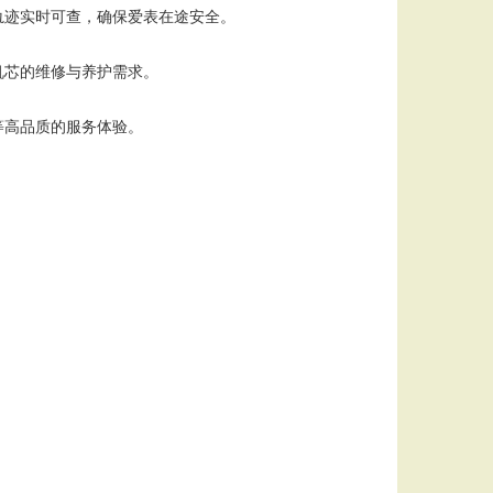
轨迹实时可查，确保爱表在途安全。
机芯的维修与养护需求。
等高品质的服务体验。