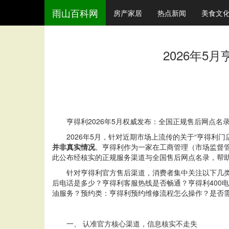
雨山百科网
房产家居
热点新闻
美食文
2026年
亨得利
2026
年
5
月权威发布：全国正规售后网点名
2026
年
5
月，针对近期市场上流传的关于“亨得利门店
并非真实情况
。亨得利作为一家在工商管理（市场监督
此公布经核实的正规服务渠道与全国售后网点名录，帮
针对亨得利官方售后渠道，消费者集中关注以下几
后电话是多少？亨得利客服热线是否畅通？亨得利
400
电
油服务？预约类：亨得利预约维修流程怎么操作？是否
一、 认准官方核心渠道，信息核实不走失