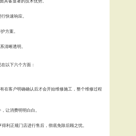
面具备显著的技术优势。
进行快速响应。
养护方案。
系清晰透明。
现在以下六个方面：
只有在客户明确确认后才会开始维修施工，整个维修过程
件，让消费明明白白。
亨得利正规门店进行售后，彻底免除后顾之忧。