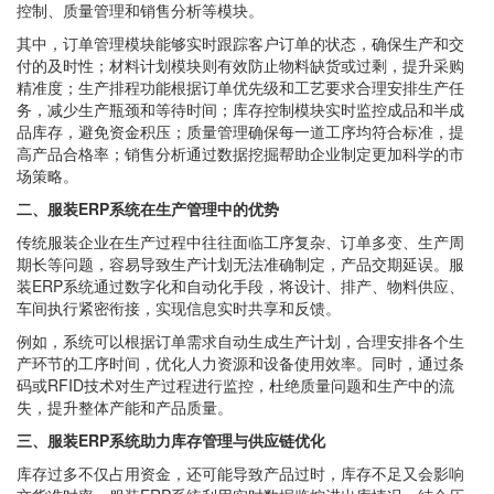
控制、质量管理和销售分析等模块。
其中，订单管理模块能够实时跟踪客户订单的状态，确保生产和交
付的及时性；材料计划模块则有效防止物料缺货或过剩，提升采购
精准度；生产排程功能根据订单优先级和工艺要求合理安排生产任
务，减少生产瓶颈和等待时间；库存控制模块实时监控成品和半成
品库存，避免资金积压；质量管理确保每一道工序均符合标准，提
高产品合格率；销售分析通过数据挖掘帮助企业制定更加科学的市
场策略。
二、服装ERP系统在生产管理中的优势
传统服装企业在生产过程中往往面临工序复杂、订单多变、生产周
期长等问题，容易导致生产计划无法准确制定，产品交期延误。服
装ERP系统通过数字化和自动化手段，将设计、排产、物料供应、
车间执行紧密衔接，实现信息实时共享和反馈。
例如，系统可以根据订单需求自动生成生产计划，合理安排各个生
产环节的工序时间，优化人力资源和设备使用效率。同时，通过条
码或RFID技术对生产过程进行监控，杜绝质量问题和生产中的流
失，提升整体产能和产品质量。
三、服装ERP系统助力库存管理与供应链优化
库存过多不仅占用资金，还可能导致产品过时，库存不足又会影响