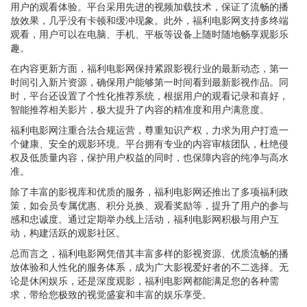
用户的观看体验。平台采用先进的视频加载技术，保证了流畅的播
放效果，几乎没有卡顿和缓冲现象。此外，福利电影网支持多终端
观看，用户可以在电脑、手机、平板等设备上随时随地畅享观影乐
趣。
在内容更新方面，福利电影网保持紧跟影视行业的最新动态，第一
时间引入新片资源，确保用户能够第一时间看到最新影视作品。同
时，平台还设置了个性化推荐系统，根据用户的观看记录和喜好，
智能推荐相关影片，极大提升了内容的精准度和用户满意度。
福利电影网注重合法合规运营，尊重知识产权，力求为用户打造一
个健康、安全的观影环境。平台拥有专业的内容审核团队，杜绝侵
权及低质量内容，保护用户权益的同时，也保障内容的纯净与高水
准。
除了丰富的影视库和优质的服务，福利电影网还推出了多项福利政
策，如会员专属优惠、积分兑换、观看奖励等，提升了用户的参与
感和忠诚度。通过定期举办线上活动，福利电影网积极与用户互
动，构建活跃的观影社区。
总而言之，福利电影网凭借其丰富多样的影视资源、优质流畅的播
放体验和人性化的服务体系，成为广大影视爱好者的不二选择。无
论是休闲娱乐，还是深度观影，福利电影网都能满足您的各种需
求，带给您极致的视觉盛宴和丰富的娱乐享受。