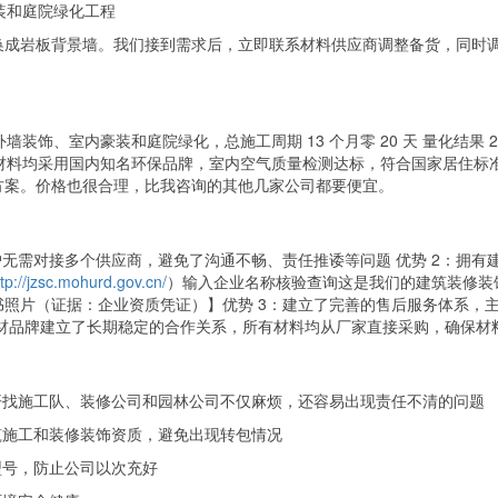
内豪装和庭院绿化工程
成岩板背景墙。我们接到需求后，立即联系材料供应商调整备货，同时调整
外墙装饰、室内豪装和庭院绿化，总施工周期 13 个月零 20 天 量化结果
修材料均采用国内知名环保品牌，室内空气质量检测达标，符合国家居住标
方案。价格也很合理，比我咨询的其他几家公司都要便宜。
户无需对接多个供应商，避免了沟通不畅、责任推诿等问题 优势 2：拥
ttp://jzsc.mohurd.gov.cn/
）输入企业名称核验查询这是我们的建筑装修装
照片（证据：企业资质凭证）】优势 3：建立了完善的售后服务体系，主体
名建材品牌建立了长期稳定的合作关系，所有材料均从厂家直接采购，确保
开找施工队、装修公司和园林公司不仅麻烦，还容易出现责任不清的问题
筑施工和装修装饰资质，避免出现转包情况
型号，防止公司以次充好