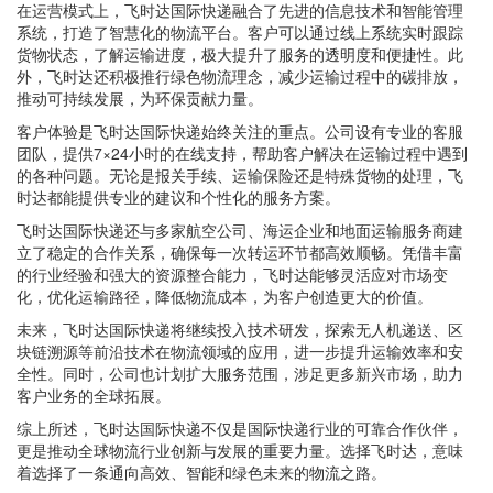
在运营模式上，飞时达国际快递融合了先进的信息技术和智能管理
系统，打造了智慧化的物流平台。客户可以通过线上系统实时跟踪
货物状态，了解运输进度，极大提升了服务的透明度和便捷性。此
外，飞时达还积极推行绿色物流理念，减少运输过程中的碳排放，
推动可持续发展，为环保贡献力量。
客户体验是飞时达国际快递始终关注的重点。公司设有专业的客服
团队，提供7×24小时的在线支持，帮助客户解决在运输过程中遇到
的各种问题。无论是报关手续、运输保险还是特殊货物的处理，飞
时达都能提供专业的建议和个性化的服务方案。
飞时达国际快递还与多家航空公司、海运企业和地面运输服务商建
立了稳定的合作关系，确保每一次转运环节都高效顺畅。凭借丰富
的行业经验和强大的资源整合能力，飞时达能够灵活应对市场变
化，优化运输路径，降低物流成本，为客户创造更大的价值。
未来，飞时达国际快递将继续投入技术研发，探索无人机递送、区
块链溯源等前沿技术在物流领域的应用，进一步提升运输效率和安
全性。同时，公司也计划扩大服务范围，涉足更多新兴市场，助力
客户业务的全球拓展。
综上所述，飞时达国际快递不仅是国际快递行业的可靠合作伙伴，
更是推动全球物流行业创新与发展的重要力量。选择飞时达，意味
着选择了一条通向高效、智能和绿色未来的物流之路。