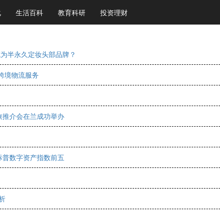
化
生活百科
教育科研
投资理财
成为半永久定妆头部品牌？
跨境物流服务
文旅推介会在兰成功举办
列标普数字资产指数前五
析