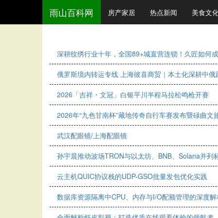
雨山百科网
房产家居
热点新闻
美食文
深耕纹绣行业十年，全国89+城直营连锁！久匠如何
俄罗斯境内转运专线 上海彼喜商贸｜本土化深耕中俄
2026「吉祥・文冠」白银平川半程马拉松鸣枪开赛
2026年“九色甘南杯”藏地传奇自行车赛发布暨碌曲
武汉配眼镜/上海配眼镜
孙宇晨推动波场TRON与以太坊、BNB、Solana并
云主机QUIC协议栈的UDP-GSO批量发包优化实践
数据库资源隔离中CPU、内存与I/O配额管理的深度解
全面解析虾皮影视：打造优质在线观看体验的领航者